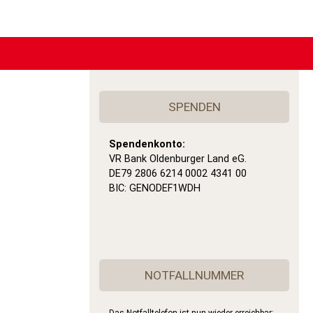
SPENDEN
Spendenkonto:
VR Bank Oldenburger Land eG.
DE79 2806 6214 0002 4341 00
BIC: GENODEF1WDH
NOTFALLNUMMER
Das Notfalltelefon ist nun wieder erreichbar: