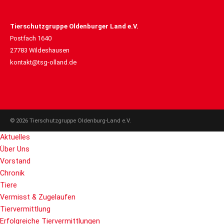
Tierschutzgruppe Oldenburger Land e.V.
Postfach 1640
27783 Wildeshausen
kontakt@tsg-olland.de
© 2026 Tierschutzgruppe Oldenburg-Land e.V.
Aktuelles
Über Uns
Vorstand
Chronik
Tiere
Vermisst & Zugelaufen
Tiervermittlung
Erfolgreiche Tiervermittlungen