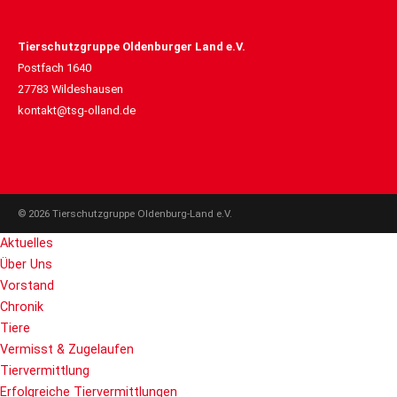
Tierschutzgruppe Oldenburger Land e.V.
Postfach 1640
27783 Wildeshausen
kontakt@tsg-olland.de
© 2026 Tierschutzgruppe Oldenburg-Land e.V.
Aktuelles
Über Uns
Vorstand
Chronik
Tiere
Vermisst & Zugelaufen
Tiervermittlung
Erfolgreiche Tiervermittlungen